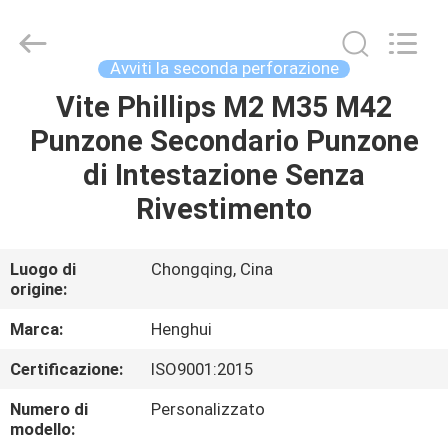
2026
Chongqing
Henghui
Precision
Mold
Avviti la seconda perforazione
Co.,
Limited.
All
Vite Phillips M2 M35 M42
CASA
Rights
Reserved.
Punzone Secondario Punzone
PRODOTTI
di Intestazione Senza
Rivestimento
VIDEO
Luogo di
Chongqing, Cina
origine:
CIRCA
NOI
Marca:
Henghui
Certificazione:
ISO9001:2015
GIRO
Numero di
Personalizzato
DELLA
modello: