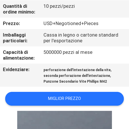
FABBRICA
Quantità di
10 pezzi/pezzi
ordine minimo:
CONTROLLO
Prezzo:
USD+Negotioned+Pieces
DI
Imballaggi
Cassa in legno o cartone standard
QUALITÀ
particolari:
per l'esportazione
Capacità di
5000000 pezzi al mese
alimentazione:
CONTATTICI
Evidenziare:
,
perforazione dell'intestazione della vite
,
seconda perforazione dell'intestazione
NOTIZIE
Punzone Secondario Vite Phillips M42
RICHIEDA
MIGLIOR PREZZO
UNA
CITAZIONE