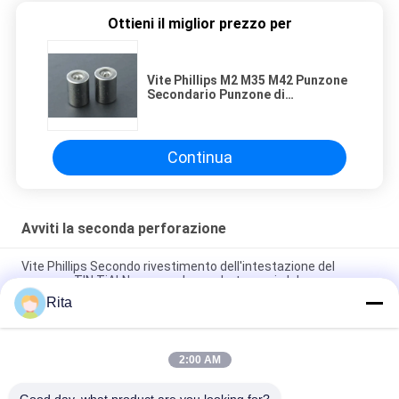
Ottieni il miglior prezzo per
Vite Phillips M2 M35 M42 Punzone
Secondario Punzone di
Intestazione Senza Rivestimento
Continua
Avviti la seconda perforazione
Vite Phillips Secondo rivestimento dell'intestazione del
punzone TIN TiALN esagonale quadrato a sei - lobo
Rita
DIN 7981/7982 Testa di vite per perforazione Testa di vite per
perforazione M42 Seconda perforazione con rivestimento TIN
2:00 AM
Punzone e stampo per testa a vite M2 / M42 / HSS con lunga
durata